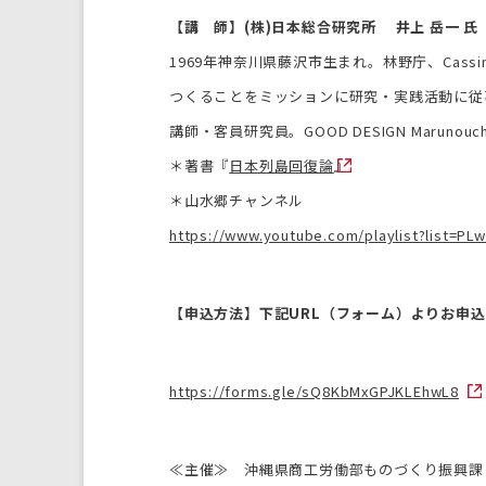
【講 師】
(株)日本総合研究所 井上 岳一
氏
1969年神奈川県藤沢市生まれ。林野庁、Cas
つくることをミッションに研究・実践活動に従
講師・客員研究員。GOOD DESIGN Marun
＊著書『
日本列島回復論
』
＊山水郷チャンネル
https://www.youtube.com/playlist?list=P
【申込方法】下記URL（フォーム）よりお申
https://forms.gle/sQ8KbMxGPJKLEhwL8
≪主催≫ 沖縄県商工労働部ものづくり振興課