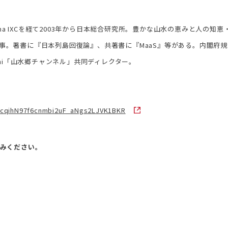
sina IXCを経て2003年から日本総合研究所。豊かな山水の恵みと人の
事。著書に『日本列島回復論』、共著書に『MaaS』等がある。内閣府
ouchi「山水郷チャンネル」共同ディレクター。
LwcqihN97f6cnmbi2uF_aNgs2LJVK1BKR
込みください。