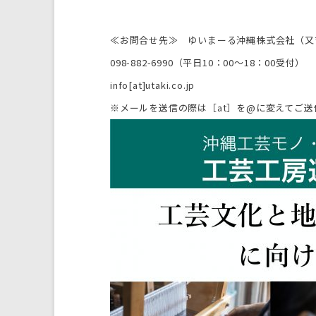
≪お問合せ先≫ ゆいまーる沖縄株式会社（又
098-882-6990（平日10：00〜18：00受付）
info[at]utaki.co.jp
※メールを送信の際は［at］を@に変えてご送