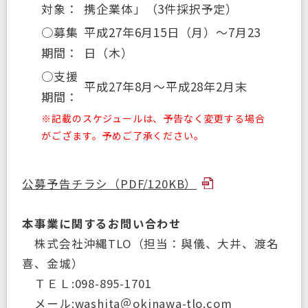
対象：
携企業体」（3件採択予定）
○募集
平成27年6月15日（月）～7月23
期間：
日（木）
○支援
平成27年8月～平成28年2月末
期間：
※記載のスケジュールは、予告なく変更する場合
がござます。予めご了承ください。
公募予告チラシ（PDF/120KB）
本事業に関するお問い合わせ
株式会社沖縄TLO（担当：與儀、大井、渡名
喜、金城）
ＴＥＬ:098-895-1701
メール:washita＠okinawa-tlo.com