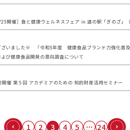
/25開催］食と健康ウェルネスフェア in 道の駅「ぎのざ」
ざいました※ 「令和5年度 健康食品ブランド力強化普及
および健康食品開発の意向調査について
22開催 第５回 アカデミアのための 知的財産活用セミナー
1
2
3
4
5
…
24