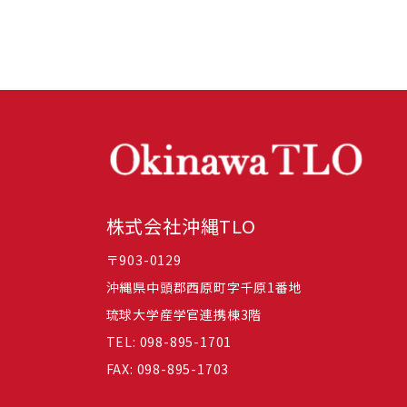
ー
ジ
ネ
ー
シ
ョ
株式会社沖縄TLO
〒903-0129
ン
沖縄県中頭郡西原町字千原1番地
琉球大学産学官連携棟3階
TEL: 098-895-1701
FAX: 098-895-1703